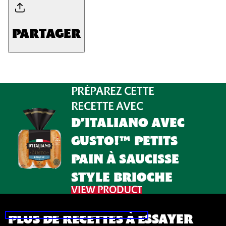
PARTAGER
PRÉPAREZ CETTE
RECETTE AVEC
D’ITALIANO AVEC
GUSTO!™ PETITS
PAIN À SAUCISSE
STYLE BRIOCHE
VIEW PRODUCT
PASSER LE DIAPORAMA
PLUS DE RECETTES À ESSAYER